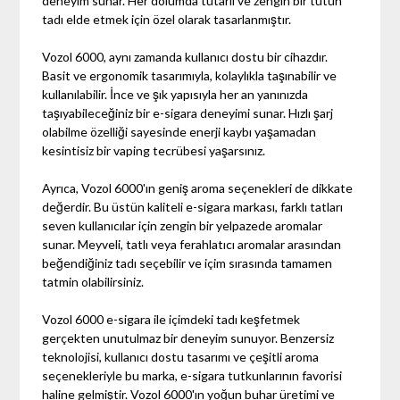
deneyim sunar. Her dolumda tutarlı ve zengin bir tütün
tadı elde etmek için özel olarak tasarlanmıştır.
Vozol 6000, aynı zamanda kullanıcı dostu bir cihazdır.
Basit ve ergonomik tasarımıyla, kolaylıkla taşınabilir ve
kullanılabilir. İnce ve şık yapısıyla her an yanınızda
taşıyabileceğiniz bir e-sigara deneyimi sunar. Hızlı şarj
olabilme özelliği sayesinde enerji kaybı yaşamadan
kesintisiz bir vaping tecrübesi yaşarsınız.
Ayrıca, Vozol 6000'ın geniş aroma seçenekleri de dikkate
değerdir. Bu üstün kaliteli e-sigara markası, farklı tatları
seven kullanıcılar için zengin bir yelpazede aromalar
sunar. Meyveli, tatlı veya ferahlatıcı aromalar arasından
beğendiğiniz tadı seçebilir ve içim sırasında tamamen
tatmin olabilirsiniz.
Vozol 6000 e-sigara ile içimdeki tadı keşfetmek
gerçekten unutulmaz bir deneyim sunuyor. Benzersiz
teknolojisi, kullanıcı dostu tasarımı ve çeşitli aroma
seçenekleriyle bu marka, e-sigara tutkunlarının favorisi
haline gelmiştir. Vozol 6000'ın yoğun buhar üretimi ve