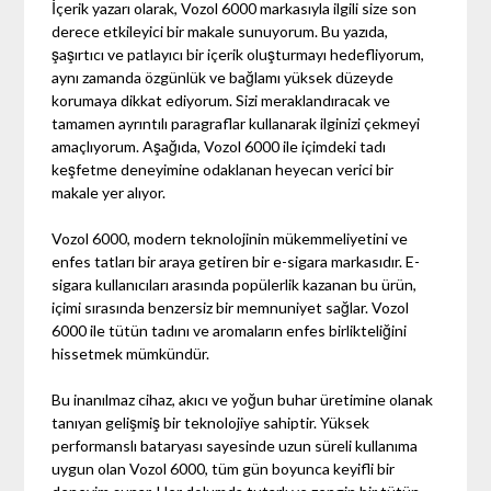
İçerik yazarı olarak, Vozol 6000 markasıyla ilgili size son
derece etkileyici bir makale sunuyorum. Bu yazıda,
şaşırtıcı ve patlayıcı bir içerik oluşturmayı hedefliyorum,
aynı zamanda özgünlük ve bağlamı yüksek düzeyde
korumaya dikkat ediyorum. Sizi meraklandıracak ve
tamamen ayrıntılı paragraflar kullanarak ilginizi çekmeyi
amaçlıyorum. Aşağıda, Vozol 6000 ile içimdeki tadı
keşfetme deneyimine odaklanan heyecan verici bir
makale yer alıyor.
Vozol 6000, modern teknolojinin mükemmeliyetini ve
enfes tatları bir araya getiren bir e-sigara markasıdır. E-
sigara kullanıcıları arasında popülerlik kazanan bu ürün,
içimi sırasında benzersiz bir memnuniyet sağlar. Vozol
6000 ile tütün tadını ve aromaların enfes birlikteliğini
hissetmek mümkündür.
Bu inanılmaz cihaz, akıcı ve yoğun buhar üretimine olanak
tanıyan gelişmiş bir teknolojiye sahiptir. Yüksek
performanslı bataryası sayesinde uzun süreli kullanıma
uygun olan Vozol 6000, tüm gün boyunca keyifli bir