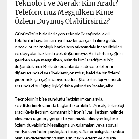
Teknoloji ve Merak: Kim Aradı?
Telefonunuz Meşgulken Kime
Özlem Duymuş Olabilirsiniz?
Günümüzün hızla ilerleyen teknolojik çağında, akıllı
telefonlar hayatımızın ayrılmaz bir parçası haline geldi.
Ancak, bu teknolojik harikaların arkasındaki insan ilişkileri
ve duygular hakkında pek düşünmeyiz. Bir telefon çağrısı
gelirken veya meşgulken, aslında kimi aradığımızı hiç
düşündük mü? Belki de bu anlarda sadece telefonun
diğer ucundaki sesi beklemiyoruzdur, belki de bir özlemi
gidermek için çağrı yapıyoruzdur. İşte teknoloji ve merak
arasındaki bu ilginç ilişkiyi daha yakından inceleyelim.
Teknolojinin bize sunduğu iletişim imkanlarıyla,
sevdiklerimizle anında bağlantı kurabiliriz. Ancak, teknoloji
aracılığıyla iletişim kurmanın bir ironisi var: İletişim halinde
olmamıza rağmen, gerçekte yanımızda olmayan kişilere
özlem duyabiliriz. Mesajlaşma uygulamaları veya sosyal
medya üzerinden paylaşılan fotoğraflar aracılığıyla, uzakta
olan sevdiklerimizin yaşamlarını takip ederiz ve onlarla