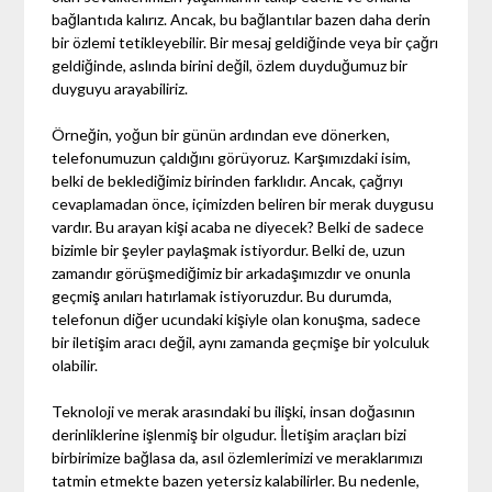
bağlantıda kalırız. Ancak, bu bağlantılar bazen daha derin
bir özlemi tetikleyebilir. Bir mesaj geldiğinde veya bir çağrı
geldiğinde, aslında birini değil, özlem duyduğumuz bir
duyguyu arayabiliriz.
Örneğin, yoğun bir günün ardından eve dönerken,
telefonumuzun çaldığını görüyoruz. Karşımızdaki isim,
belki de beklediğimiz birinden farklıdır. Ancak, çağrıyı
cevaplamadan önce, içimizden beliren bir merak duygusu
vardır. Bu arayan kişi acaba ne diyecek? Belki de sadece
bizimle bir şeyler paylaşmak istiyordur. Belki de, uzun
zamandır görüşmediğimiz bir arkadaşımızdır ve onunla
geçmiş anıları hatırlamak istiyoruzdur. Bu durumda,
telefonun diğer ucundaki kişiyle olan konuşma, sadece
bir iletişim aracı değil, aynı zamanda geçmişe bir yolculuk
olabilir.
Teknoloji ve merak arasındaki bu ilişki, insan doğasının
derinliklerine işlenmiş bir olgudur. İletişim araçları bizi
birbirimize bağlasa da, asıl özlemlerimizi ve meraklarımızı
tatmin etmekte bazen yetersiz kalabilirler. Bu nedenle,