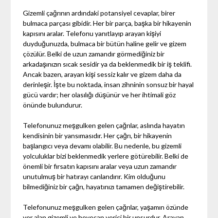
Gizemli çağrının ardındaki potansiyel cevaplar, birer
bulmaca parçası gibidir. Her bir parça, başka bir hikayenin
kapısını aralar. Telefonu yanıtlayıp arayan kişiyi
duyduğunuzda, bulmaca bir bütün haline gelir ve gizem
çözülür. Belki de uzun zamandır görmediğiniz bir
arkadaşınızın sıcak sesidir ya da beklenmedik bir iş teklifi.
Ancak bazen, arayan kişi sessiz kalır ve gizem daha da
derinleşir. İşte bu noktada, insan zihninin sonsuz bir hayal
gücü vardır; her olasılığı düşünür ve her ihtimali göz
önünde bulundurur.
Telefonunuz meşgulken gelen çağrılar, aslında hayatın
kendisinin bir yansımasıdır. Her çağrı, bir hikayenin
başlangıcı veya devamı olabilir. Bu nedenle, bu gizemli
yolculuklar bizi beklenmedik yerlere götürebilir. Belki de
önemli bir fırsatın kapısını aralar veya uzun zamandır
unutulmuş bir hatırayı canlandırır. Kim olduğunu
bilmediğiniz bir çağrı, hayatınızı tamamen değiştirebilir.
Telefonunuz meşgulken gelen çağrılar, yaşamın özünde
yer alan gizemli ve heyecan verici bir unsurdur. Arayan