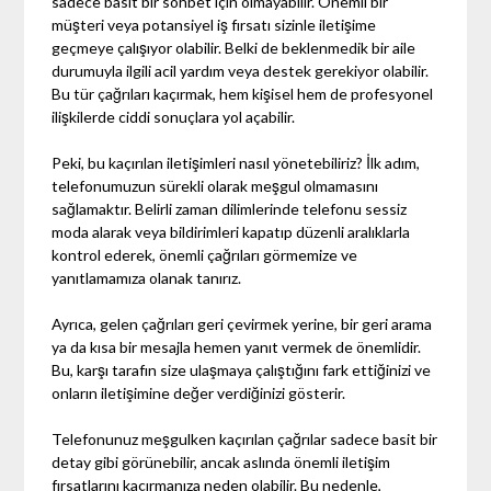
sadece basit bir sohbet için olmayabilir. Önemli bir
müşteri veya potansiyel iş fırsatı sizinle iletişime
geçmeye çalışıyor olabilir. Belki de beklenmedik bir aile
durumuyla ilgili acil yardım veya destek gerekiyor olabilir.
Bu tür çağrıları kaçırmak, hem kişisel hem de profesyonel
ilişkilerde ciddi sonuçlara yol açabilir.
Peki, bu kaçırılan iletişimleri nasıl yönetebiliriz? İlk adım,
telefonumuzun sürekli olarak meşgul olmamasını
sağlamaktır. Belirli zaman dilimlerinde telefonu sessiz
moda alarak veya bildirimleri kapatıp düzenli aralıklarla
kontrol ederek, önemli çağrıları görmemize ve
yanıtlamamıza olanak tanırız.
Ayrıca, gelen çağrıları geri çevirmek yerine, bir geri arama
ya da kısa bir mesajla hemen yanıt vermek de önemlidir.
Bu, karşı tarafın size ulaşmaya çalıştığını fark ettiğinizi ve
onların iletişimine değer verdiğinizi gösterir.
Telefonunuz meşgulken kaçırılan çağrılar sadece basit bir
detay gibi görünebilir, ancak aslında önemli iletişim
fırsatlarını kaçırmanıza neden olabilir. Bu nedenle,