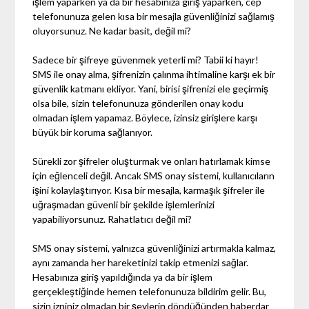
işlem yaparken ya da bir hesabınıza giriş yaparken, cep
telefonunuza gelen kısa bir mesajla güvenliğinizi sağlamış
oluyorsunuz. Ne kadar basit, değil mi?
Sadece bir şifreye güvenmek yeterli mi? Tabii ki hayır!
SMS ile onay alma, şifrenizin çalınma ihtimaline karşı ek bir
güvenlik katmanı ekliyor. Yani, birisi şifrenizi ele geçirmiş
olsa bile, sizin telefonunuza gönderilen onay kodu
olmadan işlem yapamaz. Böylece, izinsiz girişlere karşı
büyük bir koruma sağlanıyor.
Sürekli zor şifreler oluşturmak ve onları hatırlamak kimse
için eğlenceli değil. Ancak SMS onay sistemi, kullanıcıların
işini kolaylaştırıyor. Kısa bir mesajla, karmaşık şifreler ile
uğraşmadan güvenli bir şekilde işlemlerinizi
yapabiliyorsunuz. Rahatlatıcı değil mi?
SMS onay sistemi, yalnızca güvenliğinizi artırmakla kalmaz,
aynı zamanda her hareketinizi takip etmenizi sağlar.
Hesabınıza giriş yapıldığında ya da bir işlem
gerçekleştiğinde hemen telefonunuza bildirim gelir. Bu,
sizin izniniz olmadan bir şeylerin döndüğünden haberdar