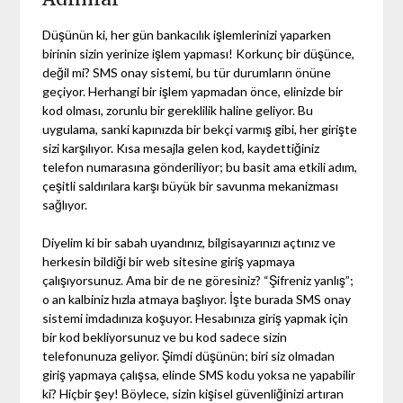
Düşünün ki, her gün bankacılık işlemlerinizi yaparken
birinin sizin yerinize işlem yapması! Korkunç bir düşünce,
değil mi? SMS onay sistemi, bu tür durumların önüne
geçiyor. Herhangi bir işlem yapmadan önce, elinizde bir
kod olması, zorunlu bir gereklilik haline geliyor. Bu
uygulama, sanki kapınızda bir bekçi varmış gibi, her girişte
sizi karşılıyor. Kısa mesajla gelen kod, kaydettiğiniz
telefon numarasına gönderiliyor; bu basit ama etkili adım,
çeşitli saldırılara karşı büyük bir savunma mekanizması
sağlıyor.
Diyelim ki bir sabah uyandınız, bilgisayarınızı açtınız ve
herkesin bildiği bir web sitesine giriş yapmaya
çalışıyorsunuz. Ama bir de ne göresiniz? “Şifreniz yanlış”;
o an kalbiniz hızla atmaya başlıyor. İşte burada SMS onay
sistemi imdadınıza koşuyor. Hesabınıza giriş yapmak için
bir kod bekliyorsunuz ve bu kod sadece sizin
telefonunuza geliyor. Şimdi düşünün; biri siz olmadan
giriş yapmaya çalışsa, elinde SMS kodu yoksa ne yapabilir
ki? Hiçbir şey! Böylece, sizin kişisel güvenliğinizi artıran