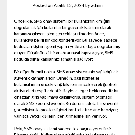
Posted on
Aralık 13, 2024
by
admin
Öncelikle, SMS onay sistemi, bir kullanıcının kimliğini
doğrulamak için kullanılan bir güvenlik katmanı olarak
karşımıza çıkıyor. İşlem gerçekleştirilmeden önce,
kullanıcıya belirli bir kod gönderiliyor. Bu sayede, sadece
kodu alan kişinin işlemi yapma yetkisi olduğu doğrulanmış
oluyor. Düşünün ki, bir anahtar nasıl kapıyı açıyor, SMS
kodu da dijital kapılarınızı açmanızı sağlıyor!
Bir diğer önemli nokta, SMS onay sisteminin sağladığı ek
güvenlik katmanlarıdır. Örneğin, bazı hizmetler
kullanıcılarının önceki giriş bilgilerini inceleyerek şüpheli
aktiviteleri tespit edebilir. Böylece, eğer beklenmedik bir
cihazdan giriş yapılmaya çalışılıyorsa, sistem otomatik
olarak SMS kodu isteyebilir. Bu durum, adeta bir güvenlik
görevlisinin kapıda kimliğinizi kontrol etmesine benziyor;
yalnızca yetkili kişilerin içeri girmesine izin veriliyor.
Peki, SMS onay sistemi sadece tek başına yeterli mi?
Elbette değil! Kullanıcıların güçlü şifreler kullanması, iki