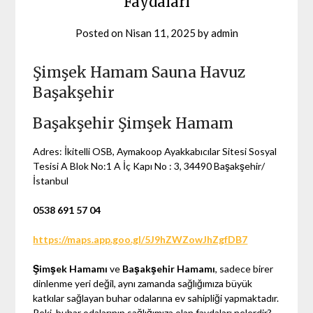
Faydaları
Posted on
Nisan 11, 2025
by
admin
Şimşek Hamam Sauna Havuz
Başakşehir
Başakşehir Şimşek Hamam
Adres: İkitelli OSB, Aymakoop Ayakkabıcılar Sitesi Sosyal
Tesisi A Blok No:1 A İç Kapı No : 3, 34490 Başakşehir/
İstanbul
0538 691 57 04
https://maps.app.goo.gl/5J9hZWZowJhZgfDB7
Şimşek Hamamı
ve
Başakşehir Hamamı
, sadece birer
dinlenme yeri değil, aynı zamanda sağlığımıza büyük
katkılar sağlayan buhar odalarına ev sahipliği yapmaktadır.
Peki, buhar odalarının sağlığımıza olan faydaları nelerdir?