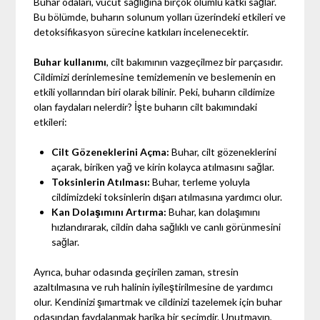
Buhar odaları, vücut sağlığına birçok olumlu katkı sağlar.
Bu bölümde, buharın solunum yolları üzerindeki etkileri ve
detoksifikasyon sürecine katkıları incelenecektir.
Buhar kullanımı
, cilt bakımının vazgeçilmez bir parçasıdır.
Cildimizi derinlemesine temizlemenin ve beslemenin en
etkili yollarından biri olarak bilinir. Peki, buharın cildimize
olan faydaları nelerdir? İşte buharın cilt bakımındaki
etkileri:
Cilt Gözeneklerini Açma:
Buhar, cilt gözeneklerini
açarak, biriken yağ ve kirin kolayca atılmasını sağlar.
Toksinlerin Atılması:
Buhar, terleme yoluyla
cildimizdeki toksinlerin dışarı atılmasına yardımcı olur.
Kan Dolaşımını Artırma:
Buhar, kan dolaşımını
hızlandırarak, cildin daha sağlıklı ve canlı görünmesini
sağlar.
Ayrıca, buhar odasında geçirilen zaman, stresin
azaltılmasına ve ruh halinin iyileştirilmesine de yardımcı
olur. Kendinizi şımartmak ve cildinizi tazelemek için buhar
odasından faydalanmak harika bir seçimdir. Unutmayın,