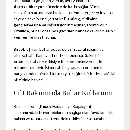
Bu odalarda geçirilen zaman, aynı zamanda
detoksifikasyon sürecine
de katkı sağlar. Vücut
sıcaklığının artmasıyla birlikte, terleme gerçekleşir ve bu
sayede toksinler dışarı atılır. Bu süreç, cildimizin
gençleşmesine ve sağlıklı görünmesine yardımcı olur.
Özellikle, buhar odasında geçirilen her dakika, cildinize bir
yenilenme
fırsatı sunar.
Birçok kişi için buhar odası, stresin azaltılmasına ve
zihinsel rahatlamaya da katkıda bulunur. Sakin bir
ortamda, buharın etkisiyle hem bedenimiz hem de
ruhumuz dinlenir. İyi bir ruh hali, sağlığın en önemli
parçalarından biridir. Unutmayın, sağlıklı bir beden, sağlıklı
bir zihinle başlar!
Cilt Bakımında Buhar Kullanımı
Bu makalede, Şimşek Hamamı ve Başakşehir
Hamamı’ndaki buhar odalarının sağlığa olan faydaları, cilt
bakımı ve rahatlama üzerindeki etkileri ele alınacaktır.