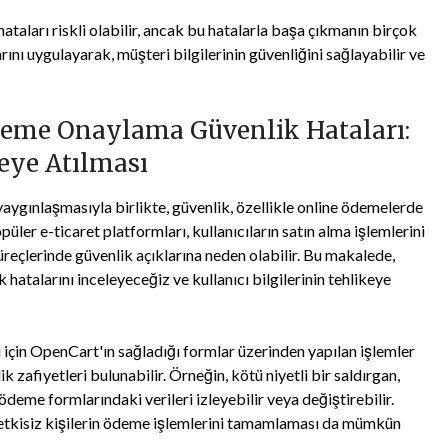
aları riskli olabilir, ancak bu hatalarla başa çıkmanın birçok
ını uygulayarak, müşteri bilgilerinin güvenliğini sağlayabilir ve
deme Onaylama Güvenlik Hataları:
keye Atılması
 yaygınlaşmasıyla birlikte, güvenlik, özellikle online ödemelerde
üler e-ticaret platformları, kullanıcıların satın alma işlemlerini
eçlerinde güvenlik açıklarına neden olabilir. Bu makalede,
talarını inceleyeceğiz ve kullanıcı bilgilerinin tehlikeye
ri için OpenCart'ın sağladığı formlar üzerinden yapılan işlemler
 zafiyetleri bulunabilir. Örneğin, kötü niyetli bir saldırgan,
n ödeme formlarındaki verileri izleyebilir veya değiştirebilir.
yetkisiz kişilerin ödeme işlemlerini tamamlaması da mümkün