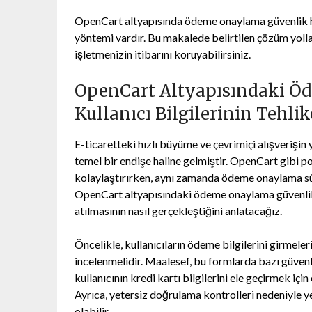
OpenCart altyapısında ödeme onaylama güvenlik hat
yöntemi vardır. Bu makalede belirtilen çözüm yollar
işletmenizin itibarını koruyabilirsiniz.
OpenCart Altyapısındaki Ö
Kullanıcı Bilgilerinin Tehli
E-ticaretteki hızlı büyüme ve çevrimiçi alışverişin
temel bir endişe haline gelmiştir. OpenCart gibi pop
kolaylaştırırken, aynı zamanda ödeme onaylama sür
OpenCart altyapısındaki ödeme onaylama güvenlik ha
atılmasının nasıl gerçekleştiğini anlatacağız.
Öncelikle, kullanıcıların ödeme bilgilerini girmele
incelenmelidir. Maalesef, bu formlarda bazı güvenlik
kullanıcının kredi kartı bilgilerini ele geçirmek içi
Ayrıca, yetersiz doğrulama kontrolleri nedeniyle 
olabilir.