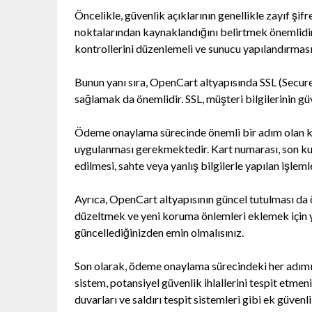
Öncelikle, güvenlik açıklarının genellikle zayıf şif
noktalarından kaynaklandığını belirtmek önemlidir.
kontrollerini düzenlemeli ve sunucu yapılandırması
Bunun yanı sıra, OpenCart altyapısında SSL (Secure 
sağlamak da önemlidir. SSL, müşteri bilgilerinin güv
Ödeme onaylama sürecinde önemli bir adım olan kar
uygulanması gerekmektedir. Kart numarası, son kul
edilmesi, sahte veya yanlış bilgilerle yapılan işlem
Ayrıca, OpenCart altyapısının güncel tutulması da ö
düzeltmek ve yeni koruma önlemleri eklemek için y
güncellediğinizden emin olmalısınız.
Son olarak, ödeme onaylama sürecindeki her adımı 
sistem, potansiyel güvenlik ihlallerini tespit etme
duvarları ve saldırı tespit sistemleri gibi ek güvenl