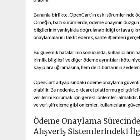
Bununla birlikte, OpenCart'ın eski sürümlerinde öde
Örneğin, bazı sürümlerde, ödeme onayının düzgün 
bilgilerinin yanlışlıkla doğrulanabildiği ortaya çık
onaylamalarını taklit ederek, sahte işlemleri gerç
Bu güvenlik hatalarının sonucunda, kullanıcıların hass
kimlik bilgileri ve diğer ödeme ayrıntıları kötü niye
kayıplara uğramasına, hem de itibarlarının zedelen
OpenCart altyapısındaki ödeme onaylama güvenlik ha
olabilir. Bu nedenle, e-ticaret platformu geliştirici
verilerini korumak için gerekli önlemleri almalıdır.
ve veri şifreleme gibi önlemler, kullanıcıların güven
Ödeme Onaylama Sürecindek
Alışveriş Sistemlerindeki İlg