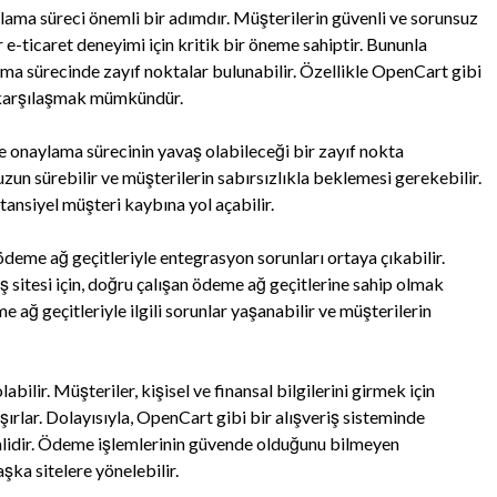
lama süreci önemli bir adımdır. Müşterilerin güvenli ve sorunsuz
 e-ticaret deneyimi için kritik bir öneme sahiptir. Bununla
ama sürecinde zayıf noktalar bulunabilir. Özellikle OpenCart gibi
a karşılaşmak mümkündür.
 onaylama sürecinin yavaş olabileceği bir zayıf nokta
un sürebilir ve müşterilerin sabırsızlıkla beklemesi gerekebilir.
ansiyel müşteri kaybına yol açabilir.
deme ağ geçitleriyle entegrasyon sorunları ortaya çıkabilir.
 sitesi için, doğru çalışan ödeme ağ geçitlerine sahip olmak
ğ geçitleriyle ilgili sorunlar yaşanabilir ve müşterilerin
bilir. Müşteriler, kişisel ve finansal bilgilerini girmek için
ırlar. Dolayısıyla, OpenCart gibi bir alışveriş sisteminde
lidir. Ödeme işlemlerinin güvende olduğunu bilmeyen
şka sitelere yönelebilir.