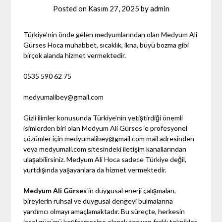
Posted on
Kasım 27, 2025
by
admin
Türkiye’nin önde gelen medyumlarından olan Medyum Ali
Gürses Hoca muhabbet, sıcaklık, ikna, büyü bozma gibi
birçok alanda hizmet vermektedir.
0535 590 62 75
medyumalibey@gmail.com
Gizli ilimler konusunda Türkiye’nin yetiştirdiği önemli
isimlerden biri olan Medyum Ali Gürses ‘e profesyonel
çözümler için
medyumalibey@gmail.com
mail adresinden
veya medyumali.com sitesindeki iletişim kanallarından
ulaşabilirsiniz. Medyum Ali Hoca sadece Türkiye değil,
yurtdışında yaşayanlara da hizmet vermektedir.
Medyum Ali Gürses
‘in duygusal enerji çalışmaları,
bireylerin ruhsal ve duygusal dengeyi bulmalarına
yardımcı olmayı amaçlamaktadır. Bu süreçte, herkesin
içsel gücünü keşfetmesine olanak tanıyan farklı teknikler