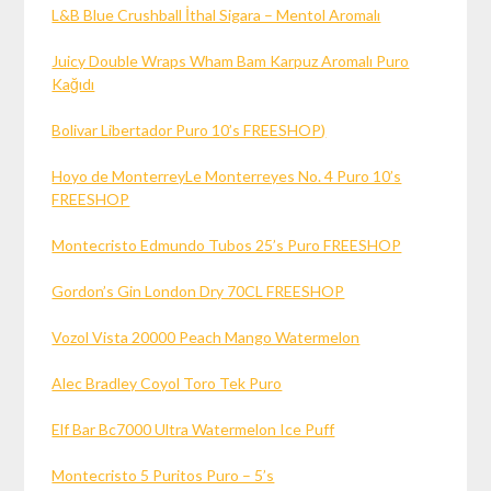
L&B Blue Crushball İthal Sigara – Mentol Aromalı
Juicy Double Wraps Wham Bam Karpuz Aromalı Puro
Kağıdı
Bolivar Libertador Puro 10’s FREESHOP)
Hoyo de MonterreyLe Monterreyes No. 4 Puro 10’s
FREESHOP
Montecristo Edmundo Tubos 25’s Puro FREESHOP
Gordon’s Gin London Dry 70CL FREESHOP
Vozol Vista 20000 Peach Mango Watermelon
Alec Bradley Coyol Toro Tek Puro
Elf Bar Bc7000 Ultra Watermelon Ice Puff
Montecristo 5 Puritos Puro – 5’s