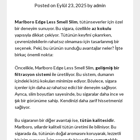
Posted on
Eylül 23, 2025
by
admin
Marlboro Edge Less Smell Slim
, tütünseverler için özel
bir deneyim sunuyor. Bu sigara, özellikle
az kokulu
yapısıyla dikkat çekiyor. Tütünün keyfini çıkarırken,
çevrenizdekilerin rahatsız olmaması için tasarlanmış bir
seçenek. Peki, bu ürünün sunduğu avantajlar neler? İşte
birkaç önemli nokta:
Öncelikle, Marlboro Edge Less Smell Slim,
gelişmiş bir
filtrasyon sistemi
ile üretiliyor. Bu sistem, dumanın
içindeki kötü kokuları minimize ediyor. Böylece, sigara
içenler için daha az rahatsız edici bir deneyim sağlıyor.
Ayrıca, slim boyutları sayesinde, bu sigaralar daha ince ve
şık bir görünüme sahip. Kendinizi daha zarif hissetmenizi
sağlıyor.
Bu sigaranın bir diğer avantajı ise,
tütün kalitesidir
.
Marlboro, yıllardır kaliteli tütün üretimi ile biliniyor. Bu
sigarada da, tütünün doğal aromasını koruyarak, lezzetli
bir içim sunuyor. İçim sırasında hissedilen
yumuşaklık
,