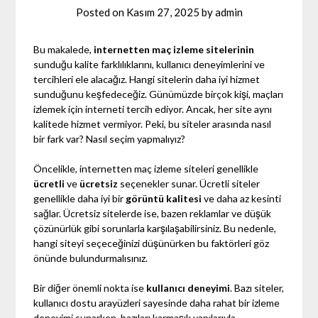
Posted on
Kasım 27, 2025
by
admin
Bu makalede,
internetten maç izleme sitelerinin
sunduğu kalite farklılıklarını, kullanıcı deneyimlerini ve
tercihleri ele alacağız. Hangi sitelerin daha iyi hizmet
sunduğunu keşfedeceğiz. Günümüzde birçok kişi, maçları
izlemek için interneti tercih ediyor. Ancak, her site aynı
kalitede hizmet vermiyor. Peki, bu siteler arasında nasıl
bir fark var? Nasıl seçim yapmalıyız?
Öncelikle, internetten maç izleme siteleri genellikle
ücretli
ve
ücretsiz
seçenekler sunar. Ücretli siteler
genellikle daha iyi bir
görüntü kalitesi
ve daha az kesinti
sağlar. Ücretsiz sitelerde ise, bazen reklamlar ve düşük
çözünürlük gibi sorunlarla karşılaşabilirsiniz. Bu nedenle,
hangi siteyi seçeceğinizi düşünürken bu faktörleri göz
önünde bulundurmalısınız.
Bir diğer önemli nokta ise
kullanıcı deneyimi
. Bazı siteler,
kullanıcı dostu arayüzleri sayesinde daha rahat bir izleme
deneyimi sunarken, bazıları karmaşık yapılarıyla