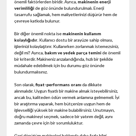
önemli faktörlerden biridir. Ayrıca,
makinenin enerji
verimliliği
de göz önünde bulundurulmalı. Enerji
tasarrufu sağlamak, hem maliyetlerinizi düşürür hem de
çevreye katkıda bulunur.
Bir diğer önemli nokta ise
makinenin kullanım
kolaylığıdır
. Kullanıcı dostu bir arayüze sahip olması,
işlerinizi kolaylaştırır. Kullanırken zorlanmak istemezsiniz,
değil mi? Ayrıca,
bakım ve yedek parça temini
de önemli
bir kriterdir. Makineniz arızalandığında, hızlı bir şekilde
müdahale edebilmek için bu durumu göz önünde
bulundurmalısınız.
Son olarak,
fiyat-performans oranı
da dikkate
alınmalıdır. Uygun fiyatlı bir makine almak isteyebilirsiniz,
ancak bu, kaliteden ödün vermek anlamına gelmemeli. İyi
bir araştırma yaparak, hem bütçenize uygun hem de
işlevselliği yüksek bir makine bulabilirsiniz. Unutmayın,
doğru makineyi seçmek, sadece bir yatırım değil, aynı
zamanda çevre için bir sorumluluktur.
Geri dönüşüm makineleri hakkında daha fazla bilgi