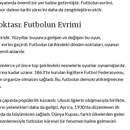
ayatında önemli bir yer haline getirmiştir. Futbolun evrimi,
r dalının tarihi sürecini daha da zenginleştirecektir.
ktası: Futbolun Evrimi
biridir. Yüzyıllar boyunca gelişen ve değişen bu oyun,
evrim geçirdi. Futbolun tarihindeki dönüm noktaları, oyunun
emli anlardır.
binlerce yıl önce top şeklindeki nesnelerle oyunlar oynamışlardır.
ına kadar uzanır. 1863'te kurulan İngiltere Futbol Federasyonu,
run organize olmasını sağladı. Bu, futbolun demokratikleşmesine
.
a çapında popülerlik kazandı. Ulusal liglerin oluşmasıyla birlikte,
rın yetenekleri daha da gelişti. Ayrıca, 1930'da düzenlenen ilk
da da büyümesini sağladı. Dünya Kupası, farklı ülkelerden gelen
üzenlemesiyle futbolun küresel bir fenomen haline gelmesini