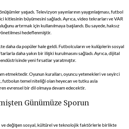
 dönüşümler yaşadı. Televizyon yayınlarının yaygınlaşması, futbol
ici kitlesinin büyümesini sağladı. Ayrıca, video tekrarları ve VAR
ruluğunu artırmak için kullanılmaya başlandı. Bu sayede, haksız
 yönetilmesi hedeflenmiştir.
kte daha da popüler hale geldi. Futbolcuların ve kulüplerin sosyal
rlarla daha yakın bir ilişki kurulmasını sağladı. Ayrıca, dijital
 endüstrisinde yeni fırsatlar yaratmıştır.
am etmektedir. Oyunun kuralları, oyuncu yetenekleri ve seyirci
futbolun temel niteliği olan heyecan ve tutku asla
ren evrensel bir dil olmaya devam edecektir.
çmişten Günümüze Sporun
e değişen sosyal, kültürel ve teknolojik faktörlerle birlikte