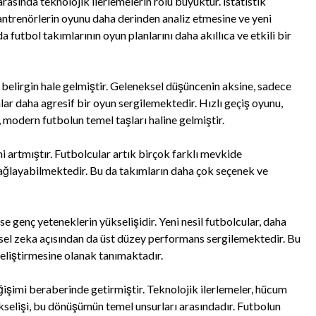
asında teknolojik ilerlemelerin rolü büyüktür. İstatistik
r, antrenörlerin oyunu daha derinden analiz etmesine ve yeni
 futbol takımlarının oyun planlarını daha akıllıca ve etkili bir
belirgin hale gelmiştir. Geleneksel düşüncenin aksine, sadece
ar daha agresif bir oyun sergilemektedir. Hızlı geçiş oyunu,
, modern futbolun temel taşları haline gelmiştir.
i artmıştır. Futbolcular artık birçok farklı mevkide
sağlayabilmektedir. Bu da takımların daha çok seçenek ve
 genç yeteneklerin yükselişidir. Yeni nesil futbolcular, daha
iksel zeka açısından da üst düzey performans sergilemektedir. Bu
 geliştirmesine olanak tanımaktadır.
ğişimi beraberinde getirmiştir. Teknolojik ilerlemeler, hücum
ükselişi, bu dönüşümün temel unsurları arasındadır. Futbolun