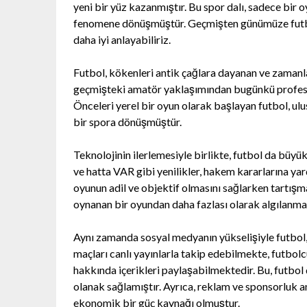
yeni bir yüz kazanmıştır. Bu spor dalı, sadece bir 
fenomene dönüşmüştür. Geçmişten günümüze futbol
daha iyi anlayabiliriz.
Futbol, kökenleri antik çağlara dayanan ve zamanla 
geçmişteki amatör yaklaşımından bugünkü profesyon
Önceleri yerel bir oyun olarak başlayan futbol, ulu
bir spora dönüşmüştür.
Teknolojinin ilerlemesiyle birlikte, futbol da büyük
ve hatta VAR gibi yenilikler, hakem kararlarına yar
oyunun adil ve objektif olmasını sağlarken tartışm
oynanan bir oyundan daha fazlası olarak algılanma
Aynı zamanda sosyal medyanın yükselişiyle futbol, d
maçları canlı yayınlarla takip edebilmekte, futbolc
hakkında içerikleri paylaşabilmektedir. Bu, futbol 
olanak sağlamıştır. Ayrıca, reklam ve sponsorluk an
ekonomik bir güç kaynağı olmuştur.