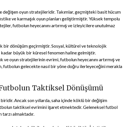
değişen oyun stratejileridir. Takımlar, geçmişteki basit hücum
istike ve karmaşık oyun planları geliştirmiştir. Yüksek tempolu
atejiler, futbolun heyecanını artırmış ve izleyicilere unutulmaz
bir dönüşüm geçirmiştir. Sosyal, kültürel ve teknolojik
ı kadar büyük bir küresel fenomen haline gelmiştir.
ık ve oyun stratejilerinin evrimi, futbolun heyecanını artırmış ve
, futbolun gelecekte nasıl bir yöne doğru ilerleyeceğini merakla
 Futbolun Taktiksel Dönüşümü
biridir. Ancak son yıllarda, saha içinde köklü bir değişim
olun taktiksel evrimini işaret etmektedir. Geleneksel futbol
n tarzı almaktadır.