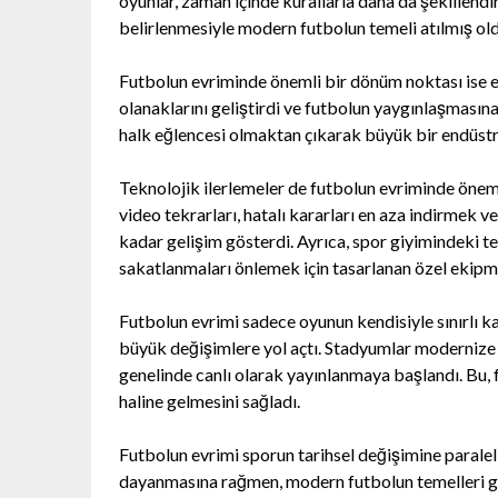
oyunlar, zaman içinde kurallarla daha da şekillendir
belirlenmesiyle modern futbolun temeli atılmış old
Futbolun evriminde önemli bir dönüm noktası ise en
olanaklarını geliştirdi ve futbolun yaygınlaşmasına
halk eğlencesi olmaktan çıkarak büyük bir endüstri
Teknolojik ilerlemeler de futbolun evriminde öneml
video tekrarları, hatalı kararları en aza indirmek 
kadar gelişim gösterdi. Ayrıca, spor giyimindeki te
sakatlanmaları önlemek için tasarlanan özel ekipma
Futbolun evrimi sadece oyunun kendisiyle sınırlı
büyük değişimlere yol açtı. Stadyumlar modernize e
genelinde canlı olarak yayınlanmaya başlandı. Bu, f
haline gelmesini sağladı.
Futbolun evrimi sporun tarihsel değişimine paralel 
dayanmasına rağmen, modern futbolun temelleri geçm