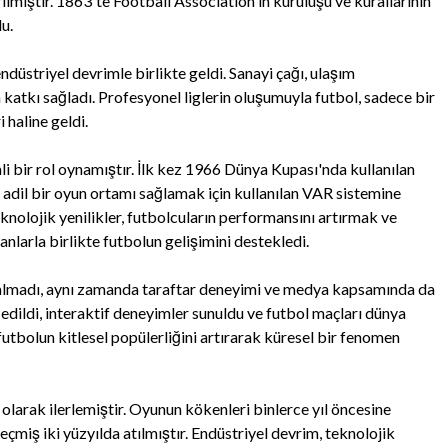
ilmiştir. 1863'te Football Association'ın kuruluşu ve kurallarının
u.
düstriyel devrimle birlikte geldi. Sanayi çağı, ulaşım
 katkı sağladı. Profesyonel liglerin oluşumuyla futbol, sadece bir
 haline geldi.
i bir rol oynamıştır. İlk kez 1966 Dünya Kupası'nda kullanılan
ve adil bir oyun ortamı sağlamak için kullanılan VAR sistemine
knolojik yenilikler, futbolcuların performansını artırmak ve
nlarla birlikte futbolun gelişimini destekledi.
 kalmadı, aynı zamanda taraftar deneyimi ve medya kapsamında da
dildi, interaktif deneyimler sunuldu ve futbol maçları dünya
utbolun kitlesel popülerliğini artırarak küresel bir fenomen
olarak ilerlemiştir. Oyunun kökenleri binlerce yıl öncesine
iş iki yüzyılda atılmıştır. Endüstriyel devrim, teknolojik