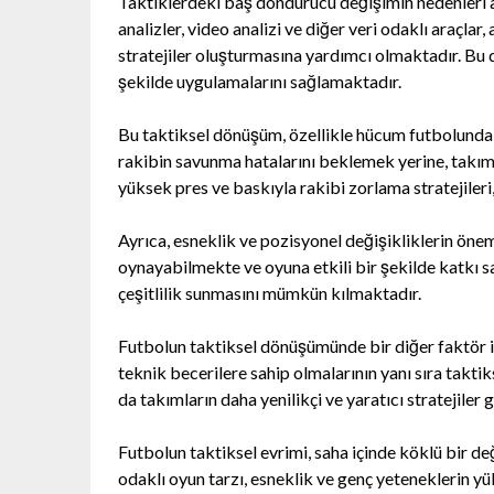
Taktiklerdeki baş döndürücü değişimin nedenleri ar
analizler, video analizi ve diğer veri odaklı araçla
stratejiler oluşturmasına yardımcı olmaktadır. Bu da
şekilde uygulamalarını sağlamaktadır.
Bu taktiksel dönüşüm, özellikle hücum futbolunda 
rakibin savunma hatalarını beklemek yerine, takıml
yüksek pres ve baskıyla rakibi zorlama stratejileri
Ayrıca, esneklik ve pozisyonel değişikliklerin önem
oynayabilmekte ve oyuna etkili bir şekilde katkı 
çeşitlilik sunmasını mümkün kılmaktadır.
Futbolun taktiksel dönüşümünde bir diğer faktör ise
teknik becerilere sahip olmalarının yanı sıra takt
da takımların daha yenilikçi ve yaratıcı stratejiler
Futbolun taktiksel evrimi, saha içinde köklü bir de
odaklı oyun tarzı, esneklik ve genç yeteneklerin y