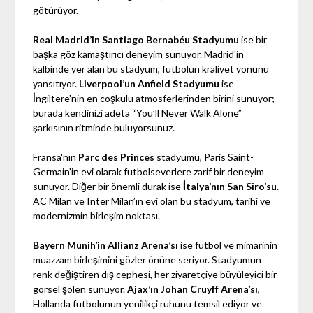
götürüyor.
Real Madrid’in Santiago Bernabéu Stadyumu
ise bir
başka göz kamaştırıcı deneyim sunuyor. Madrid'in
kalbinde yer alan bu stadyum, futbolun kraliyet yönünü
yansıtıyor.
Liverpool’un Anfield Stadyumu
ise
İngiltere'nin en coşkulu atmosferlerinden birini sunuyor;
burada kendinizi adeta “You’ll Never Walk Alone”
şarkısının ritminde buluyorsunuz.
Fransa'nın
Parc des Princes
stadyumu, Paris Saint-
Germain'in evi olarak futbolseverlere zarif bir deneyim
sunuyor. Diğer bir önemli durak ise
İtalya’nın San Siro’su
.
AC Milan ve Inter Milan’ın evi olan bu stadyum, tarihi ve
modernizmin birleşim noktası.
Bayern Münih’in Allianz Arena’sı
ise futbol ve mimarinin
muazzam birleşimini gözler önüne seriyor. Stadyumun
renk değiştiren dış cephesi, her ziyaretçiye büyüleyici bir
görsel şölen sunuyor.
Ajax’ın Johan Cruyff Arena’sı
,
Hollanda futbolunun yenilikçi ruhunu temsil ediyor ve