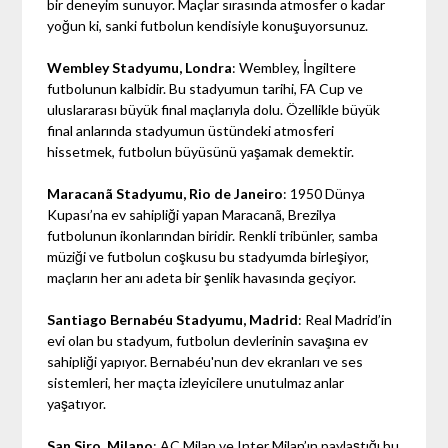
bir deneyim sunuyor. Maçlar sırasında atmosfer o kadar
yoğun ki, sanki futbolun kendisiyle konuşuyorsunuz.
Wembley Stadyumu, Londra
: Wembley, İngiltere
futbolunun kalbidir. Bu stadyumun tarihi, FA Cup ve
uluslararası büyük final maçlarıyla dolu. Özellikle büyük
final anlarında stadyumun üstündeki atmosferi
hissetmek, futbolun büyüsünü yaşamak demektir.
Maracanã Stadyumu, Rio de Janeiro
: 1950 Dünya
Kupası’na ev sahipliği yapan Maracanã, Brezilya
futbolunun ikonlarından biridir. Renkli tribünler, samba
müziği ve futbolun coşkusu bu stadyumda birleşiyor,
maçların her anı adeta bir şenlik havasında geçiyor.
Santiago Bernabéu Stadyumu, Madrid
: Real Madrid’in
evi olan bu stadyum, futbolun devlerinin savaşına ev
sahipliği yapıyor. Bernabéu'nun dev ekranları ve ses
sistemleri, her maçta izleyicilere unutulmaz anlar
yaşatıyor.
San Siro, Milano
: AC Milan ve Inter Milan’ın paylaştığı bu