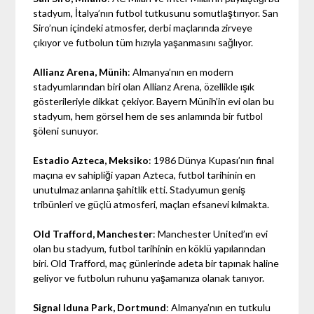
stadyum, İtalya’nın futbol tutkusunu somutlaştırıyor. San
Siro’nun içindeki atmosfer, derbi maçlarında zirveye
çıkıyor ve futbolun tüm hızıyla yaşanmasını sağlıyor.
Allianz Arena, Münih
: Almanya’nın en modern
stadyumlarından biri olan Allianz Arena, özellikle ışık
gösterileriyle dikkat çekiyor. Bayern Münih’in evi olan bu
stadyum, hem görsel hem de ses anlamında bir futbol
şöleni sunuyor.
Estadio Azteca, Meksiko
: 1986 Dünya Kupası’nın final
maçına ev sahipliği yapan Azteca, futbol tarihinin en
unutulmaz anlarına şahitlik etti. Stadyumun geniş
tribünleri ve güçlü atmosferi, maçları efsanevi kılmakta.
Old Trafford, Manchester
: Manchester United’ın evi
olan bu stadyum, futbol tarihinin en köklü yapılarından
biri. Old Trafford, maç günlerinde adeta bir tapınak haline
geliyor ve futbolun ruhunu yaşamanıza olanak tanıyor.
Signal Iduna Park, Dortmund
: Almanya’nın en tutkulu