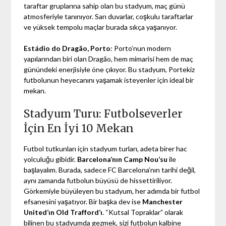
taraftar gruplarına sahip olan bu stadyum, maç günü
atmosferiyle tanınıyor. Sarı duvarlar, coşkulu taraftarlar
ve yüksek tempolu maçlar burada sıkça yaşanıyor.
Estádio do Dragão, Porto
: Porto’nun modern
yapılarından biri olan Dragão, hem mimarisi hem de maç
günündeki enerjisiyle öne çıkıyor. Bu stadyum, Portekiz
futbolunun heyecanını yaşamak isteyenler için ideal bir
mekan.
Stadyum Turu: Futbolseverler
İçin En İyi 10 Mekan
Futbol tutkunları için stadyum turları, adeta birer hac
yolculuğu gibidir.
Barcelona’nın Camp Nou’su
ile
başlayalım. Burada, sadece FC Barcelona’nın tarihi değil,
aynı zamanda futbolun büyüsü de hissettiriliyor.
Görkemiyle büyüleyen bu stadyum, her adımda bir futbol
efsanesini yaşatıyor. Bir başka dev ise
Manchester
United’ın Old Trafford’ı
. “Kutsal Topraklar” olarak
bilinen bu stadyumda gezmek, sizi futbolun kalbine