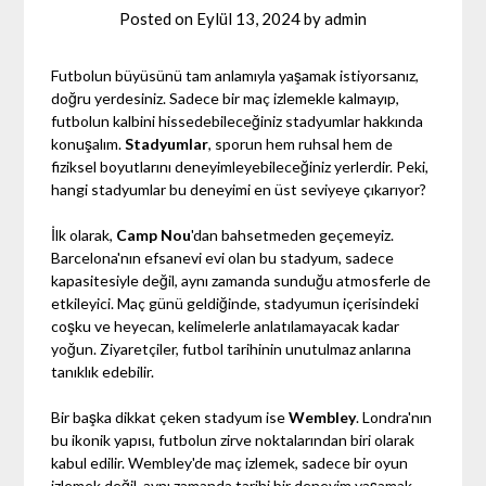
Posted on
Eylül 13, 2024
by
admin
Futbolun büyüsünü tam anlamıyla yaşamak istiyorsanız,
doğru yerdesiniz. Sadece bir maç izlemekle kalmayıp,
futbolun kalbini hissedebileceğiniz stadyumlar hakkında
konuşalım.
Stadyumlar
, sporun hem ruhsal hem de
fiziksel boyutlarını deneyimleyebileceğiniz yerlerdir. Peki,
hangi stadyumlar bu deneyimi en üst seviyeye çıkarıyor?
İlk olarak,
Camp Nou
'dan bahsetmeden geçemeyiz.
Barcelona'nın efsanevi evi olan bu stadyum, sadece
kapasitesiyle değil, aynı zamanda sunduğu atmosferle de
etkileyici. Maç günü geldiğinde, stadyumun içerisindeki
coşku ve heyecan, kelimelerle anlatılamayacak kadar
yoğun. Ziyaretçiler, futbol tarihinin unutulmaz anlarına
tanıklık edebilir.
Bir başka dikkat çeken stadyum ise
Wembley
. Londra'nın
bu ikonik yapısı, futbolun zirve noktalarından biri olarak
kabul edilir. Wembley'de maç izlemek, sadece bir oyun
izlemek değil, aynı zamanda tarihi bir deneyim yaşamak