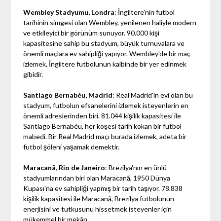
Wembley Stadyumu, Londra
: İngiltere'nin futbol
tarihinin simgesi olan Wembley, yenilenen haliyle modern
ve etkileyici bir görünüm sunuyor. 90.000 kişi
kapasitesine sahip bu stadyum, büyük turnuvalara ve
önemli maçlara ev sahipliği yapıyor. Wembley'de bir maç
izlemek, İngiltere futbolunun kalbinde bir yer edinmek
gibidir.
Santiago Bernabéu, Madrid
: Real Madrid'in evi olan bu
stadyum, futbolun efsanelerini izlemek isteyenlerin en
önemli adreslerinden biri. 81.044 kişilik kapasitesi ile
Santiago Bernabéu, her köşesi tarih kokan bir futbol
mabedi. Bir Real Madrid maçı burada izlemek, adeta bir
futbol şöleni yaşamak demektir.
Maracanã, Rio de Janeiro
: Brezilya'nın en ünlü
stadyumlarından biri olan Maracanã, 1950 Dünya
Kupası'na ev sahipliği yapmış bir tarih taşıyor. 78.838
kişilik kapasitesi ile Maracanã, Brezilya futbolunun
enerjisini ve tutkusunu hissetmek isteyenler için
mükemmel bir mekân.