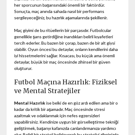
her sporcunun başarısındaki önemli bir faktördür.
Sonuçta, maç anında sahada nasıl bir performans
sergileyeceğiniz, bu hazırlık aşamalarında şekillenir.
Maç giyimi de bu ritüellerin bir parçasıdır. Futbolcular
genellikle şans getirdiğine inandıkları belirli kıyafetleri
tercih ederler. Bu bazen bir çorap, bazen de bir alt giysi
olabilir. Oyun öncesi bu detaylar, onların kendilerini daha
iyi hissetmelerini sağlar. Kısacası, bu küçük ama önemli
detaylar, büyük bir maç öncesinde zihinsel bir güven
oluşturur.
Futbol Maçına Hazırlık: Fiziksel
ve Mental Stratejiler
Mental Hazırlık
ise belki de en göz ardı edilen ama bir o
kadar da kritik bir aşamadır. Maç öncesinde stresi
azaltmak ve odaklanmak için nefes egzersizleri
yapabilirsiniz. Kendinize uygun bir görselleştirme tekniği
geliştirmek, başarıyı kafanızda canlandırmanıza yardımcı
olur. Belirli bir strateji belirleyerek bu stratejiyi zihninizde