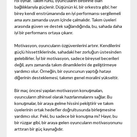
rol oynar. Takım ruhu, oyuncuların birbirine olan
bağlılıklarıyla güçlenir. Düşünün ki, bir orkestra gibi; her
birey kendi enstrümanında en iyi performansı sergilemeli
ama aynı zamanda uyum içinde çalmalıdır. Takım üyeleri
arasında güven ve destek sağlandığında, bu, sahada daha
iyi bir performans ortaya çıkarır.
Motivasyon, oyuncuların özgüvenlerini artırır. Kendilerini
güçlü hissettiklerinde, sahadaki her zorluğun üstesinden
gelebilirler. İyi bir motivasyon, sadece bireysel becerileri
değil, aynı zamanda takım dinamiklerini de geliştirmeye
yardımcı olur. Örneğin, bir oyuncunun yaptığı hatayı
diğerinin desteklemesi, takımın genel moralini yükseltir.
Bir maç öncesi yapılan motivasyon konuşmaları,
oyuncuların zihinsel olarak hazırlanmalarını sağlar. Bu
konuşmalar, bir araya gelme hissini pekiştirir ve takım
üyelerinin ortak hedefler doğrultusunda birleşmesine
yardımcı olur. Peki, bu sadece bir konuşma mı? Hayır, bu
bir rüzgar gibi, bir araya gelen oyuncuların motivasyonunu
arttıran bir güç kaynağıdır.