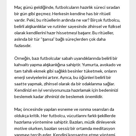
Maç günü geldiğinde, futbolcuların hazırlık süreci sıradan
bir gün gibi geçmez. Herkesin kendine has bir ritüeli
vardır. Peki, bu ritüellerin ardında ne var? Birçok futbolcu,
belirli alışkanlıklar ve rutinler sayesinde zihinsel ve fiziksel
olarak kendilerini hazır hissetmeyi başarır. Bu ritüeller,
aslında bir tür “şansa” bağlı süreçlerden çok daha
fazlasıdır.
Örneğin, bazı futbolcular sabah uyandıklarında belirli bir
kahvaltı yapma alışkanlığına sahiptir. Yumurta, avokado ve
tam tahıllı ekmek gibi sağlıklı besinler tüketmek, onların
enerji seviyelerini artırır. Ayrıca, bu öğünleri belirli bir
saatte yapmak, zihinsel olarak da bir odaklanma sağlar.
Kendinizi en iyi versiyonunuza hazırlamak için bedeninizi
beslemek kadar zihninizi de beslemek önemlidir.
Maç öncesinde yapılan esneme ve ısınma seansları da
oldukça kritik. Her futbolcu, vücutlarını farklı şekillerde
hazırlama yöntemine sahiptir. Bazıları, müzik dinleyerek
motive olurken, bazıları sessiz bir ortamda meditasyon
yapmayı tercih eder. Kendini konsantre etme yöntemi,