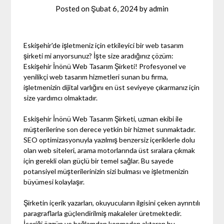
Posted on
Şubat 6, 2024
by
admin
Eskişehir'de işletmeniz için etkileyici bir web tasarım
şirketi mi arıyorsunuz? İşte size aradığınız çözüm:
Eskişehir İnönü Web Tasarım Şirketi! Profesyonel ve
yenilikçi web tasarım hizmetleri sunan bu firma,
işletmenizin dijital varlığını en üst seviyeye çıkarmanız için
size yardımcı olmaktadır.
Eskişehir İnönü Web Tasarım Şirketi, uzman ekibi ile
müşterilerine son derece yetkin bir hizmet sunmaktadır.
SEO optimizasyonuyla yazılmış benzersiz içeriklerle dolu
olan web siteleri, arama motorlarında üst sıralara çıkmak
için gerekli olan güçlü bir temel sağlar. Bu sayede
potansiyel müşterilerinizin sizi bulması ve işletmenizin
büyümesi kolaylaşır.
Şirketin içerik yazarları, okuyucuların ilgisini çeken ayrıntılı
paragraflarla güçlendirilmiş makaleler üretmektedir.
İçeriği özgün ve bağlamdan kopmadan aktaran bu