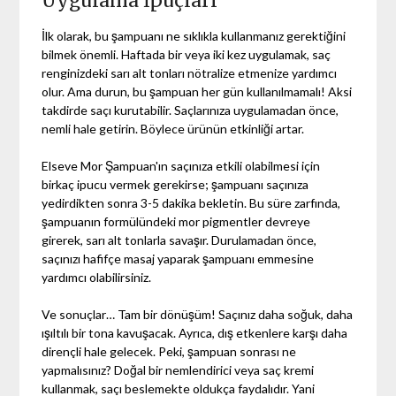
Uygulama İpuçları
İlk olarak, bu şampuanı ne sıklıkla kullanmanız gerektiğini
bilmek önemli. Haftada bir veya iki kez uygulamak, saç
renginizdeki sarı alt tonları nötralize etmenize yardımcı
olur. Ama durun, bu şampuan her gün kullanılmamalı! Aksi
takdirde saçı kurutabilir. Saçlarınıza uygulamadan önce,
nemli hale getirin. Böylece ürünün etkinliği artar.
Elseve Mor Şampuan'ın saçınıza etkili olabilmesi için
birkaç ipucu vermek gerekirse; şampuanı saçınıza
yedirdikten sonra 3-5 dakika bekletin. Bu süre zarfında,
şampuanın formülündeki mor pigmentler devreye
girerek, sarı alt tonlarla savaşır. Durulamadan önce,
saçınızı hafifçe masaj yaparak şampuanı emmesine
yardımcı olabilirsiniz.
Ve sonuçlar… Tam bir dönüşüm! Saçınız daha soğuk, daha
ışıltılı bir tona kavuşacak. Ayrıca, dış etkenlere karşı daha
dirençli hale gelecek. Peki, şampuan sonrası ne
yapmalısınız? Doğal bir nemlendirici veya saç kremi
kullanmak, saçı beslemekte oldukça faydalıdır. Yani