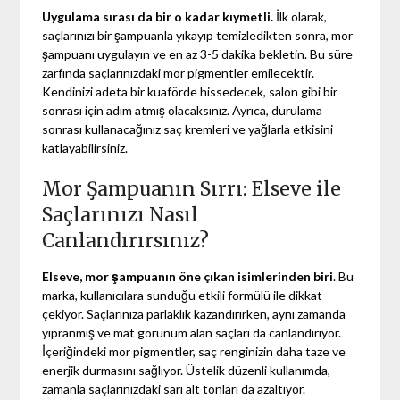
Uygulama sırası da bir o kadar kıymetli.
İlk olarak,
saçlarınızı bir şampuanla yıkayıp temizledikten sonra, mor
şampuanı uygulayın ve en az 3-5 dakika bekletin. Bu süre
zarfında saçlarınızdaki mor pigmentler emilecektir.
Kendinizi adeta bir kuaförde hissedecek, salon gibi bir
sonrası için adım atmış olacaksınız. Ayrıca, durulama
sonrası kullanacağınız saç kremleri ve yağlarla etkisini
katlayabilirsiniz.
Mor Şampuanın Sırrı: Elseve ile
Saçlarınızı Nasıl
Canlandırırsınız?
Elseve, mor şampuanın öne çıkan isimlerinden biri
. Bu
marka, kullanıcılara sunduğu etkili formülü ile dikkat
çekiyor. Saçlarınıza parlaklık kazandırırken, aynı zamanda
yıpranmış ve mat görünüm alan saçları da canlandırıyor.
İçeriğindeki mor pigmentler, saç renginizin daha taze ve
enerjik durmasını sağlıyor. Üstelik düzenli kullanımda,
zamanla saçlarınızdaki sarı alt tonları da azaltıyor.