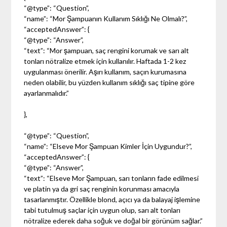
“@type”: “Question”,
“name”: “Mor Şampuanın Kullanım Sıklığı Ne Olmalı?”,
“acceptedAnswer”: {
“@type”: “Answer”,
“text”: “Mor şampuan, saç rengini korumak ve sarı alt
tonları nötralize etmek için kullanılır. Haftada 1-2 kez
uygulanması önerilir. Aşırı kullanım, saçın kurumasına
neden olabilir, bu yüzden kullanım sıklığı saç tipine göre
ayarlanmalıdır.”
},
“@type”: “Question”,
“name”: “Elseve Mor Şampuan Kimler İçin Uygundur?”,
“acceptedAnswer”: {
“@type”: “Answer”,
“text”: “Elseve Mor Şampuan, sarı tonların fade edilmesi
ve platin ya da gri saç renginin korunması amacıyla
tasarlanmıştır. Özellikle blond, açıcı ya da balayaj işlemine
tabi tutulmuş saçlar için uygun olup, sarı alt tonları
nötralize ederek daha soğuk ve doğal bir görünüm sağlar.”