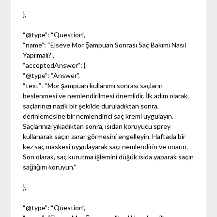
},
“@type”: “Question”,
“name”: “Elseve Mor Şampuan Sonrası Saç Bakımı Nasıl
Yapılmalı?”,
“acceptedAnswer”: {
“@type”: “Answer”,
“text”: “Mor şampuan kullanımı sonrası saçların
beslenmesi ve nemlendirilmesi önemlidir. İlk adım olarak,
saçlarınızı nazik bir şekilde duruladıktan sonra,
derinlemesine bir nemlendirici saç kremi uygulayın.
Saçlarınızı yıkadıktan sonra, ısıdan koruyucu sprey
kullanarak saçın zarar görmesini engelleyin. Haftada bir
kez saç maskesi uygulayarak saçı nemlendirin ve onarın.
Son olarak, saç kurutma işlemini düşük ısıda yaparak saçın
sağlığını koruyun.”
},
“@type”: “Question”,