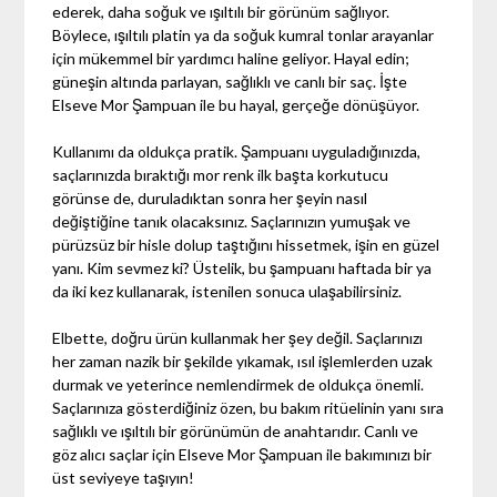
ederek, daha soğuk ve ışıltılı bir görünüm sağlıyor.
Böylece, ışıltılı platin ya da soğuk kumral tonlar arayanlar
için mükemmel bir yardımcı haline geliyor. Hayal edin;
güneşin altında parlayan, sağlıklı ve canlı bir saç. İşte
Elseve Mor Şampuan ile bu hayal, gerçeğe dönüşüyor.
Kullanımı da oldukça pratik. Şampuanı uyguladığınızda,
saçlarınızda bıraktığı mor renk ilk başta korkutucu
görünse de, duruladıktan sonra her şeyin nasıl
değiştiğine tanık olacaksınız. Saçlarınızın yumuşak ve
pürüzsüz bir hisle dolup taştığını hissetmek, işin en güzel
yanı. Kim sevmez ki? Üstelik, bu şampuanı haftada bir ya
da iki kez kullanarak, istenilen sonuca ulaşabilirsiniz.
Elbette, doğru ürün kullanmak her şey değil. Saçlarınızı
her zaman nazik bir şekilde yıkamak, ısıl işlemlerden uzak
durmak ve yeterince nemlendirmek de oldukça önemli.
Saçlarınıza gösterdiğiniz özen, bu bakım ritüelinin yanı sıra
sağlıklı ve ışıltılı bir görünümün de anahtarıdır. Canlı ve
göz alıcı saçlar için Elseve Mor Şampuan ile bakımınızı bir
üst seviyeye taşıyın!