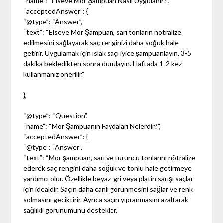
“name”: “Elseve Mor Şampuan Nasıl Uygulanır?”,
“acceptedAnswer”: {
“@type”: “Answer”,
“text”: “Elseve Mor Şampuan, sarı tonların nötralize
edilmesini sağlayarak saç renginizi daha soğuk hale
getirir. Uygulamak için ıslak saçı iyice şampuanlayın, 3-5
dakika bekledikten sonra durulayın. Haftada 1-2 kez
kullanmanız önerilir.”
},
“@type”: “Question”,
“name”: “Mor Şampuanın Faydaları Nelerdir?”,
“acceptedAnswer”: {
“@type”: “Answer”,
“text”: “Mor şampuan, sarı ve turuncu tonlarını nötralize
ederek saç rengini daha soğuk ve tonlu hale getirmeye
yardımcı olur. Özellikle beyaz, gri veya platin sarışı saçlar
için idealdir. Saçın daha canlı görünmesini sağlar ve renk
solmasını geciktirir. Ayrıca saçın yıpranmasını azaltarak
sağlıklı görünümünü destekler.”