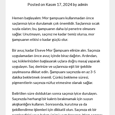
Posted on
Kasım 17, 2024
by
admin
Hemen başlayalım: Mor şampuanı kullanmadan önce
saçlarınızı iyice durulamak çok önemlidir. Saçlarınızı sıcak
suyla ıslatın; bu, şampuanın daha iyi penetre olmasını
sağlar. Unutmayın, saçınız ne kadar temiz olursa, mor
şampuanın etkisi o kadar güçlü olur.
Bir avuç kadar Elseve Mor Şampuanı elinize alın. Saçınıza
uygulamadan önce avuç içinde biraz dağıtın. Ardından,
saç köklerinizden başlayarak uçlara doğru masaj yaparak
uygulayın. Saç derinize ve uçlarınıza eşit bir şekilde
yayılmasına dikkat edin. Şampuanı saçınızda en az 3-5
dakika bekletmek önemli. Çünkü bekleme süresi,
pigmentlerin saçınıza nüfuz etmesine olanak sağlar.
Belirtilen süre dolduktan sonra saçınızı iyice durulayın.
Saçınızda herhangi bir kalıntı bırakmamak için suyun
akışkanlığını kullanın. Sonrasında, kurutma ya da
şekillendirme işlemleri için dikkatli olun. Saçınıza ek bir
nemlendirici veya bakım ürünü uygularsanız, işlem sonrası