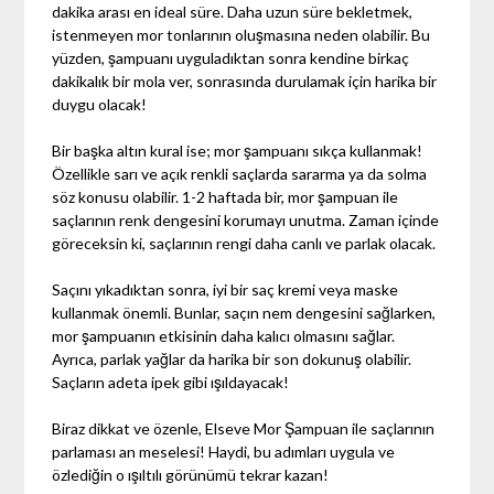
dakika arası en ideal süre. Daha uzun süre bekletmek,
istenmeyen mor tonlarının oluşmasına neden olabilir. Bu
yüzden, şampuanı uyguladıktan sonra kendine birkaç
dakikalık bir mola ver, sonrasında durulamak için harika bir
duygu olacak!
Bir başka altın kural ise; mor şampuanı sıkça kullanmak!
Özellikle sarı ve açık renkli saçlarda sararma ya da solma
söz konusu olabilir. 1-2 haftada bir, mor şampuan ile
saçlarının renk dengesini korumayı unutma. Zaman içinde
göreceksin ki, saçlarının rengi daha canlı ve parlak olacak.
Saçını yıkadıktan sonra, iyi bir saç kremi veya maske
kullanmak önemli. Bunlar, saçın nem dengesini sağlarken,
mor şampuanın etkisinin daha kalıcı olmasını sağlar.
Ayrıca, parlak yağlar da harika bir son dokunuş olabilir.
Saçların adeta ipek gibi ışıldayacak!
Biraz dikkat ve özenle, Elseve Mor Şampuan ile saçlarının
parlaması an meselesi! Haydi, bu adımları uygula ve
özlediğin o ışıltılı görünümü tekrar kazan!