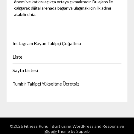
önemi ve katkısı açıkça ortaya çıkmaktadır. Bu ajans ile
çalışarak dijital arenada başarıya ulaşmak için ilk adımı
atabilirsiniz.
Instagram Bayan Takipçi Çoğaltma
Liste
Sayfa Listesi
Tumblr Takipçi Yükseltme Ücretsiz
©2026 Fitness Ruhu
| Built using WordPress and
Responsive
Blogily
theme by Superb