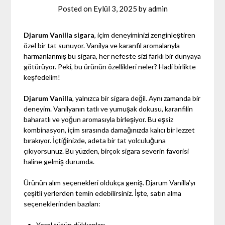
Posted on
Eylül 3, 2025
by
admin
Djarum Vanilla sigara
, içim deneyiminizi zenginleştiren
özel bir tat sunuyor. Vanilya ve karanfil aromalarıyla
harmanlanmış bu sigara, her nefeste sizi farklı bir dünyaya
götürüyor. Peki, bu ürünün özellikleri neler? Hadi birlikte
keşfedelim!
Djarum Vanilla
, yalnızca bir sigara değil. Aynı zamanda bir
deneyim. Vanilyanın tatlı ve yumuşak dokusu, karanfilin
baharatlı ve yoğun aromasıyla birleşiyor. Bu eşsiz
kombinasyon, içim sırasında damağınızda kalıcı bir lezzet
bırakıyor. İçtiğinizde, adeta bir tat yolculuğuna
çıkıyorsunuz. Bu yüzden, birçok sigara severin favorisi
haline gelmiş durumda.
Ürünün alım seçenekleri oldukça geniş. Djarum Vanilla’yı
çeşitli yerlerden temin edebilirsiniz. İşte, satın alma
seçeneklerinden bazıları:
Yerel tütün dükkanları