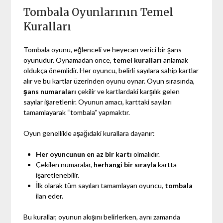
Tombala Oyunlarının Temel
Kuralları
Tombala oyunu, eğlenceli ve heyecan verici bir şans
oyunudur. Oynamadan önce,
temel kuralları
anlamak
oldukça önemlidir. Her oyuncu, belirli sayılara sahip kartlar
alır ve bu kartlar üzerinden oyunu oynar. Oyun sırasında,
şans numaraları
çekilir ve kartlardaki karşılık gelen
sayılar işaretlenir. Oyunun amacı, karttaki sayıları
tamamlayarak “tombala” yapmaktır.
Oyun genellikle aşağıdaki kurallara dayanır:
Her oyuncunun en az bir kartı
olmalıdır.
Çekilen numaralar,
herhangi bir sırayla
kartta
işaretlenebilir.
İlk olarak tüm sayıları tamamlayan oyuncu,
tombala
ilan eder.
Bu kurallar, oyunun akışını belirlerken, aynı zamanda