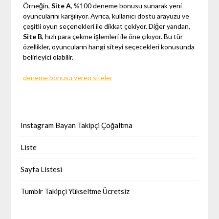
Örneğin,
Site A
, %100 deneme bonusu sunarak yeni
oyuncularını karşılıyor. Ayrıca, kullanıcı dostu arayüzü ve
çeşitli oyun seçenekleri ile dikkat çekiyor. Diğer yandan,
Site B
, hızlı para çekme işlemleri ile öne çıkıyor. Bu tür
özellikler, oyuncuların hangi siteyi seçecekleri konusunda
belirleyici olabilir.
deneme bonusu veren siteler
Instagram Bayan Takipçi Çoğaltma
Liste
Sayfa Listesi
Tumblr Takipçi Yükseltme Ücretsiz