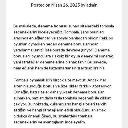
Posted on
Nisan 26, 2025
by
admin
Bu makalede,
deneme bonusu
sunan sitelerdeki tombala
seçeneklerini inceleyeceğiz. Tombala, şans oyunları
arasında en eğlenceli ve sosyal olanlardan biridir. Peki, bu
oyunları oynarken neden deneme bonuslarından
yararlanmalısınız? İşte burada devreye giriyor! Deneme
bonusları, oyunculara
risksiz bir oyun deneyimi
sunarak,
yeni stratejiler denemelerine olanak tanır. Bu sayede,
hem eğlenir hem de kazanma şansınızı artırabilirsiniz.
Tombala oynamak için birçok site mevcut. Ancak, her
sitenin sunduğu
bonus ve özellikler
farklılık gösteriyor.
Örneğin, bazı siteler daha yüksek deneme bonusları
sunarken, bazıları daha fazla tombala seçeneği ile dikkat
çekiyor. Bu noktada, kullanıcıların hangi siteleri tercih
ettiğini ve hangi stratejilerin etkili olduğunu anlamak
oldukça önemli. Şimdi, bu sitelerdeki tombala
seçeneklerini ve avantajlarını inceleyelim.