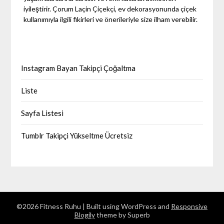
iyileştirir. Çorum Laçin Çiçekçi, ev dekorasyonunda çiçek
kullanımıyla ilgili fikirleri ve önerileriyle size ilham verebilir.
Instagram Bayan Takipçi Çoğaltma
Liste
Sayfa Listesi
Tumblr Takipçi Yükseltme Ücretsiz
©2026 Fitness Ruhu
| Built using WordPress and
Responsive
Blogily
theme by Superb