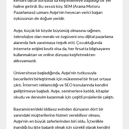
kendini dijital dünyada da keşfedilmeye başladığı bir yer
haline getirdi. Bu sessiz köy, SEM (Arama Motoru
Pazarlaması) uzmanı Ayşe'nin heyecan verici başarı
öyküsünün de doğum yeridir.
Ayşe, küçük bir köyde büyümüş olmasına rağmen,
teknolojiye olan merakı ve özgüveni onu dijital pazarlama
alanında fark yaratmaya teşvik etti. Çocukluğunda
internete erişimi kısıtlı olsa da, her fırsatta bilgisayarını
kullanmaktan ve online dünyayı keşfetmekten
alıkoyamazdı.
Üniversiteye başladığında, Ayşe'nin tutkusuyla
becerilerini birleştirmek için mükemmel bir fırsat ortaya
çıktı. İnternet reklamcılığı ve SEO konularında kendini
geliştirmeye başladı. Ayşe, seminerlere katıldı, kitaplar
okudu ve deneyim kazanmak için çeşitli projelerde çalıştı.
Bayramören'deki iddiasız evinden dünyanın dört bir
yanındaki müşterilerine hizmet verebiliyor olması,
Ayşe'nin en büyük zaferlerinden biri oldu. İçtenlikle
inandığı bu işte başarılı olmak için sürekli olarak kendini