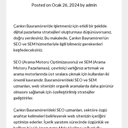
Posted on
Ocak 26, 2024
by
admin
Çankırı Bayramören'de işletmeniz için etkili bir şekilde
dijital pazarlama stratejileri oluşturmayı düşünüyorsanız,
doğru yerdesiniz. Bu makalede, Çankırı Bayramören'ün
SEO ve SEM hizmetleriyle ilgili bilmeniz gerekenleri
keşfedeceksiniz.
SEO (Arama Motoru Optimizasyonu) ve SEM (Arama
Motoru Pazarlaması), çevrimiçi varlığınızı artırmak ve
arama motorlarında üst sıralara çıkmak için kullanılan iki
önemli kavramdır. Bayramören'deki SEO ve SEM
uzmanları, web sitenizin organik aramalarda daha görünür
olmasını sağlamak için özelleştirilmiş stratejiler
geliştirirler.
Çankırı Bayramören'deki SEO uzmanları, sektöre özgü
anahtar kelimeleri belirleyerek web sitenizin içeriğini
optimize ederler. İçerik yaratımı sürecinde özgünlük ve
bağlam büyük önem taşır. Makul kelime yoğunluğu