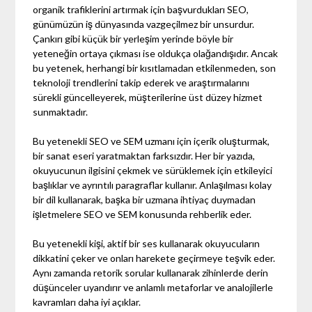
organik trafiklerini artırmak için başvurdukları SEO,
günümüzün iş dünyasında vazgeçilmez bir unsurdur.
Çankırı gibi küçük bir yerleşim yerinde böyle bir
yeteneğin ortaya çıkması ise oldukça olağandışıdır. Ancak
bu yetenek, herhangi bir kısıtlamadan etkilenmeden, son
teknoloji trendlerini takip ederek ve araştırmalarını
sürekli güncelleyerek, müşterilerine üst düzey hizmet
sunmaktadır.
Bu yetenekli SEO ve SEM uzmanı için içerik oluşturmak,
bir sanat eseri yaratmaktan farksızdır. Her bir yazıda,
okuyucunun ilgisini çekmek ve sürüklemek için etkileyici
başlıklar ve ayrıntılı paragraflar kullanır. Anlaşılması kolay
bir dil kullanarak, başka bir uzmana ihtiyaç duymadan
işletmelere SEO ve SEM konusunda rehberlik eder.
Bu yetenekli kişi, aktif bir ses kullanarak okuyucuların
dikkatini çeker ve onları harekete geçirmeye teşvik eder.
Aynı zamanda retorik sorular kullanarak zihinlerde derin
düşünceler uyandırır ve anlamlı metaforlar ve analojilerle
kavramları daha iyi açıklar.