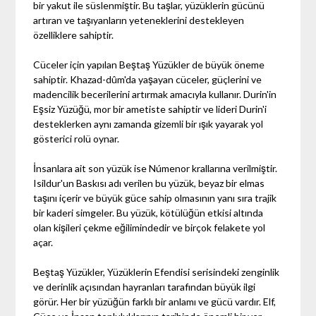
bir yakut ile süslenmiştir. Bu taşlar, yüzüklerin gücünü
artıran ve taşıyanların yeteneklerini destekleyen
özelliklere sahiptir.
Cüceler için yapılan Beştaş Yüzükler de büyük öneme
sahiptir. Khazad-dûm'da yaşayan cüceler, güçlerini ve
madencilik becerilerini artırmak amacıyla kullanır. Durin'in
Eşsiz Yüzüğü, mor bir ametiste sahiptir ve lideri Durin'i
desteklerken aynı zamanda gizemli bir ışık yayarak yol
gösterici rolü oynar.
İnsanlara ait son yüzük ise Númenor krallarına verilmiştir.
Isildur'un Baskısı adı verilen bu yüzük, beyaz bir elmas
taşını içerir ve büyük güce sahip olmasının yanı sıra trajik
bir kaderi simgeler. Bu yüzük, kötülüğün etkisi altında
olan kişileri çekme eğilimindedir ve birçok felakete yol
açar.
Beştaş Yüzükler, Yüzüklerin Efendisi serisindeki zenginlik
ve derinlik açısından hayranları tarafından büyük ilgi
görür. Her bir yüzüğün farklı bir anlamı ve gücü vardır. Elf,