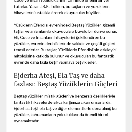
Cüce ve İnsan topluluklarının tarihinde önemli bir yer
tutarlar. Yazar J.R.R. Tolkien, bu taşların ve yüzüklerin
hikayelerini ustalıkla örerek okuyucuları büyüler.
Yüzüklerin Efendisi evrenindeki Beştaş Yüzükler, gizemli
taşlar ve anlamlarıyla okuyuculara büyülü bir dünya sunar.
Elf, Cüce ve İnsanların hikayelerini şekillendiren bu
yüzükler, evrenin derinliklerinde saklıdır ve çeşitli güçleri
temsil ederler. Bu taşlar, Yüzüklerin Efendisi'nin etkileyici
mitolojisine katkıda bulunur ve okuyucuları bu fantastik
evrende daha fazla keşif yapmaya teşvik eder.
Ejderha Ateşi, Ela Taş ve daha
fazlası: Beştaş Yüzüklerin Güçleri
Beştaş yüzükler, mistik güçleri ve benzersiz özellikleriyle
fantastik hikayelerde sıkça karşımıza çıkan unsurlardır.
Ejderha ateşi, ela taş ve diğer elementlerle donatılmış bu
yüzükler, kahramanların yolculuklarında önemli bir rol
oynamaktadır.