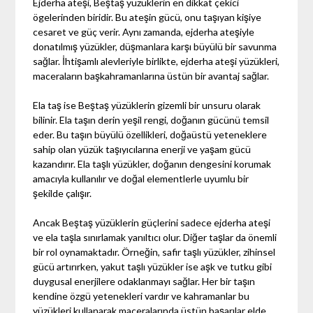
Ejderha ateşi, Beştaş yüzüklerin en dikkat çekici
ögelerinden biridir. Bu ateşin gücü, onu taşıyan kişiye
cesaret ve güç verir. Aynı zamanda, ejderha ateşiyle
donatılmış yüzükler, düşmanlara karşı büyülü bir savunma
sağlar. İhtişamlı alevleriyle birlikte, ejderha ateşi yüzükleri,
maceraların başkahramanlarına üstün bir avantaj sağlar.
Ela taş ise Beştaş yüzüklerin gizemli bir unsuru olarak
bilinir. Ela taşın derin yeşil rengi, doğanın gücünü temsil
eder. Bu taşın büyülü özellikleri, doğaüstü yeteneklere
sahip olan yüzük taşıyıcılarına enerji ve yaşam gücü
kazandırır. Ela taşlı yüzükler, doğanın dengesini korumak
amacıyla kullanılır ve doğal elementlerle uyumlu bir
şekilde çalışır.
Ancak Beştaş yüzüklerin güçlerini sadece ejderha ateşi
ve ela taşla sınırlamak yanıltıcı olur. Diğer taşlar da önemli
bir rol oynamaktadır. Örneğin, safir taşlı yüzükler, zihinsel
gücü artırırken, yakut taşlı yüzükler ise aşk ve tutku gibi
duygusal enerjilere odaklanmayı sağlar. Her bir taşın
kendine özgü yetenekleri vardır ve kahramanlar bu
yüzükleri kullanarak maceralarında üstün başarılar elde