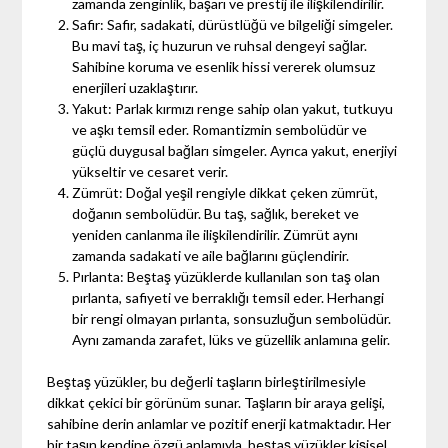
zamanda zenginlik, başarı ve prestij ile ilişkilendirilir.
Safir: Safir, sadakati, dürüstlüğü ve bilgeliği simgeler.
Bu mavi taş, iç huzurun ve ruhsal dengeyi sağlar.
Sahibine koruma ve esenlik hissi vererek olumsuz
enerjileri uzaklaştırır.
Yakut: Parlak kırmızı renge sahip olan yakut, tutkuyu
ve aşkı temsil eder. Romantizmin sembolüdür ve
güçlü duygusal bağları simgeler. Ayrıca yakut, enerjiyi
yükseltir ve cesaret verir.
Zümrüt: Doğal yeşil rengiyle dikkat çeken zümrüt,
doğanın sembolüdür. Bu taş, sağlık, bereket ve
yeniden canlanma ile ilişkilendirilir. Zümrüt aynı
zamanda sadakati ve aile bağlarını güçlendirir.
Pırlanta: Beştaş yüzüklerde kullanılan son taş olan
pırlanta, safiyeti ve berraklığı temsil eder. Herhangi
bir rengi olmayan pırlanta, sonsuzluğun sembolüdür.
Aynı zamanda zarafet, lüks ve güzellik anlamına gelir.
Beştaş yüzükler, bu değerli taşların birleştirilmesiyle
dikkat çekici bir görünüm sunar. Taşların bir araya gelişi,
sahibine derin anlamlar ve pozitif enerji katmaktadır. Her
bir taşın kendine özgü anlamıyla, beştaş yüzükler kişisel