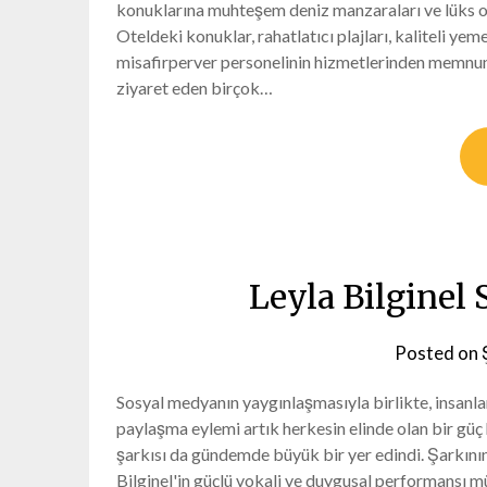
konuklarına muhteşem deniz manzaraları ve lüks ol
Oteldeki konuklar, rahatlatıcı plajları, kaliteli yeme
misafirperver personelinin hizmetlerinden memnuni
ziyaret eden birçok…
Leyla Bilginel
Posted on
Sosyal medyanın yaygınlaşmasıyla birlikte, insanlar
paylaşma eylemi artık herkesin elinde olan bir güç h
şarkısı da gündemde büyük bir yer edindi. Şarkının y
Bilginel'in güçlü vokali ve duygusal performansı 