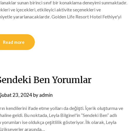
anaklar sunan birinci sınıf bir konaklama deneyimi sunmaktadır.
kleri ve içecekleri, etkileyici aktivite seçenekleri ve
yetle yararlanacaklardır. Golden Life Resort Hotel Fethiye'yi
Read more
 Sendeki Ben Yorumlar
Şubat 23, 2024
by
admin
ın kendilerini ifade etme yolları da değişti. İçerik oluşturma ve
aline geldi. Bu noktada, Leyla Bilginel'in “Sendeki Ben” adlı
orumları ise oldukça çeşitlilik gösteriyor. İlk olarak, Leyla
müzikseverler arasında…