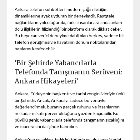
Ankara telefon sohbetleri, modern çağın iletişim
dinamiklerine ayak uyduran bir deneyimdir. Rastgele
bağlantıların yolculuğunda, farklı insanlar arasında anlam
dolu ilişkilerin filizlendiği bir platform olarak dikkat çeker.
Bu heyecan verici deneyime dahil olan herkes, sadece bir
telefon görüşmesiyle hayatının dönüm noktalarından
bazılarını keşfedebilir.
‘Bir Şehirde Yabancılarla
Telefonda Tanışmanın Serüveni:
Ankara Hikayeleri’
Ankara, Türkiye'nin başkenti ve tarihi zenginlikleriyle ünlü
bir şehirdir. Ancak, Ankara'yı sadece bu yönüyle
değerlendirmek, buranın gerçek ruhunu ve insanlarının
ne kadar misafirperver olduğunu gözden kaçırabilir. Bu
büyülü şehir, yabancılarla telefonda tanışmanın sıcaklığını
ve macerasını da içinde barındırır.
Ankara'nın sokakları, farklı kültürlerin ve ulusların izlerini